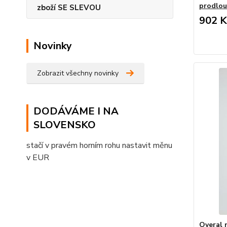
prodlou
zboží SE SLEVOU
902 K
Novinky
Zobrazit všechny novinky
DODÁVÁME I NA
SLOVENSKO
stačí v pravém horním rohu nastavit měnu
v EUR
Overal 