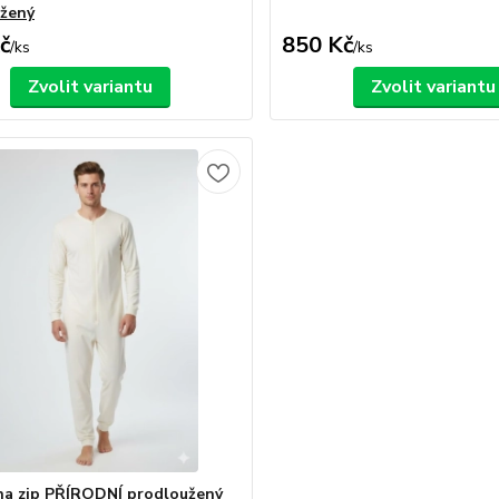
žený
č
850 Kč
/
ks
/
ks
Zvolit variantu
Zvolit variantu
na zip PŘÍRODNÍ prodloužený