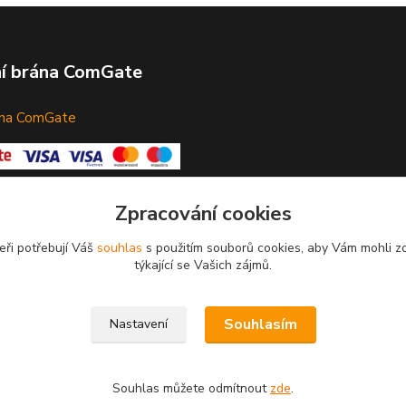
ní brána ComGate
ána ComGate
Zpracování cookies
eři potřebují Váš
souhlas
s použitím souborů cookies, aby Vám mohli z
týkající se Vašich zájmů.
Souhlasím
Nastavení
Souhlas můžete odmítnout
zde
.