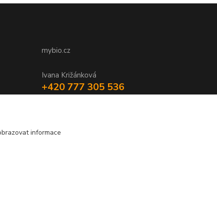
mybio.cz
Ivana Križánková
+420 777 305 536
obrazovat informace
Vytvořeno na
Eshop-rychle.cz