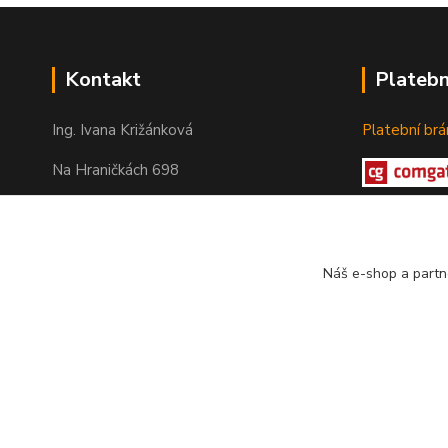
Kontakt
Plateb
Ing. Ivana Križánková
Platební br
Na Hraničkách 698
686 05 Uherské Hradiště – Mařatice
IČ: 19852037
Náš e-shop a partn
info@mybio.cz