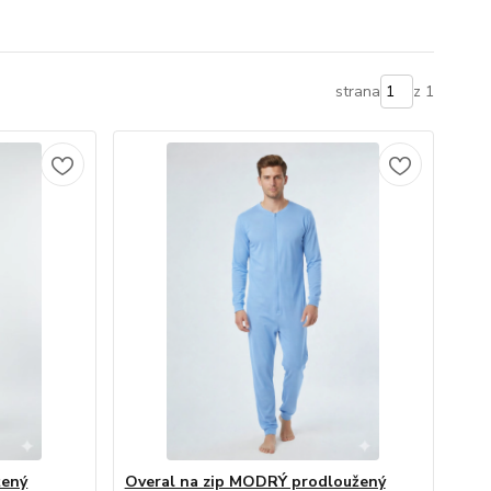
strana
z 1
žený
Overal na zip MODRÝ prodloužený