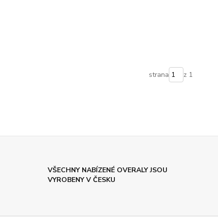
strana
z 1
VŠECHNY NABÍZENÉ OVERALY JSOU
VYROBENY V ČESKU