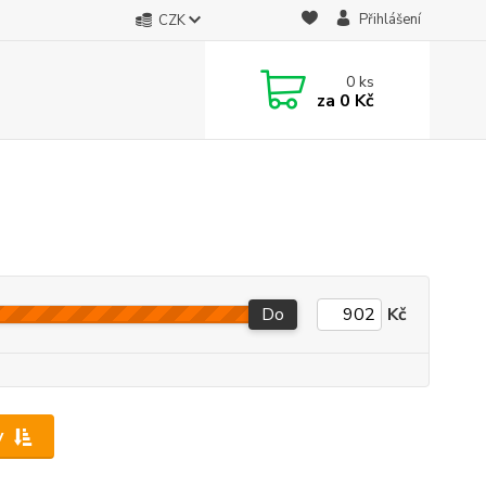
Přihlášení
CZK
0
ks
za
0 Kč
Do
Kč
y