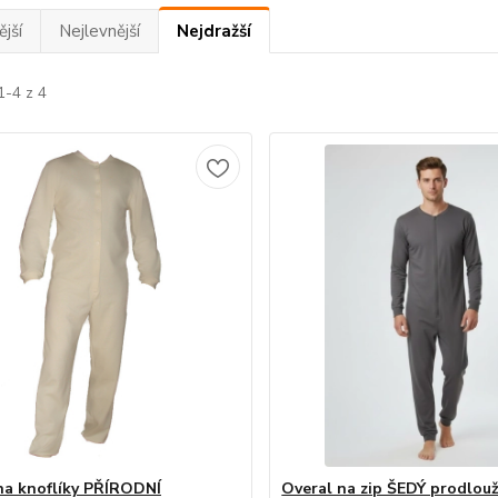
jší
Nejlevnější
Nejdražší
1-4 z 4
na knoflíky PŘÍRODNÍ
Overal na zip ŠEDÝ prodlou