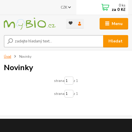
0
ks
CZK
za
0 Kč
Menu
Hledat
Úvod
Novinky
Novinky
strana
z 1
strana
z 1