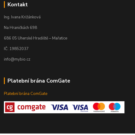
Kontakt
Ing. Ivana Križánková
Na Hraničkách 698
686 05 Uherské Hradiště – Mařatice
IČ: 19852037
info@mybio.cz
Platební brána ComGate
Platební brána ComGate