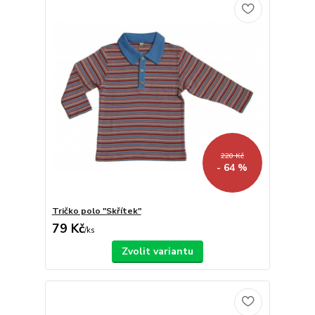
220 Kč
- 64 %
Tričko polo "Skřítek"
79 Kč
/
ks
Zvolit variantu