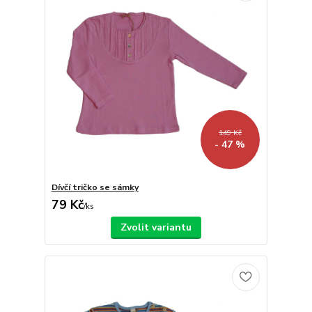
149 Kč
- 47 %
Dívčí tričko se sámky
79 Kč
/
ks
Zvolit variantu