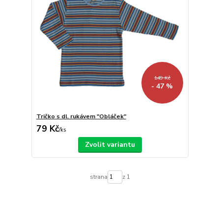
149 Kč
- 47 %
Tričko s dl. rukávem "Obláček"
79 Kč
/
ks
Zvolit variantu
strana
z 1