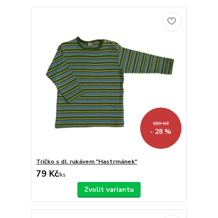
109 Kč
- 28 %
Tričko s dl. rukávem "Hastrmánek"
79 Kč
/
ks
Zvolit variantu