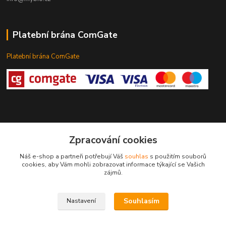
Platební brána ComGate
Platební brána ComGate
Zpracování cookies
mybio.cz
Náš e-shop a partneři potřebují Váš
souhlas
s použitím souborů
cookies, aby Vám mohli zobrazovat informace týkající se Vašich
Ivana Križánková
zájmů.
+420 777 305 536
Souhlasím
Nastavení