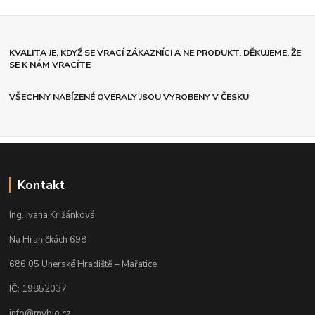
KVALITA JE, KDYŽ SE VRACÍ ZÁKAZNÍCI A NE PRODUKT. DĚKUJEME, ŽE
SE K NÁM VRACÍTE
VŠECHNY NABÍZENÉ OVERALY JSOU VYROBENY V ČESKU
Kontakt
Ing. Ivana Križánková
Na Hraničkách 698
686 05 Uherské Hradiště – Mařatice
IČ: 19852037
info@mybio.cz