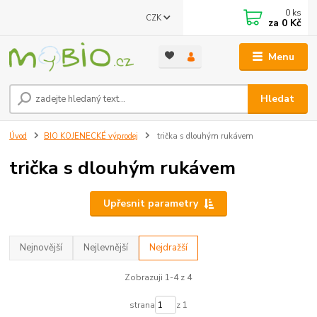
0
ks
CZK
za
0 Kč
Menu
Hledat
Úvod
BIO KOJENECKÉ výprodej
trička s dlouhým rukávem
trička s dlouhým rukávem
Upřesnit parametry
Nejnovější
Nejlevnější
Nejdražší
Zobrazuji 1-4 z 4
strana
z 1